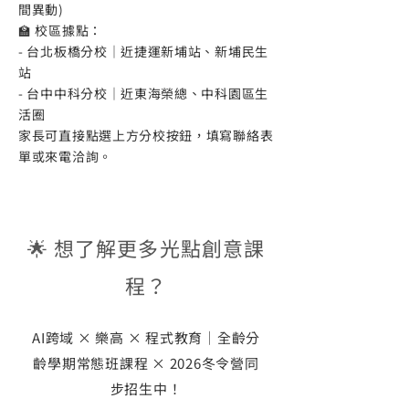
間異動)
🏫 校區據點：
- 台北板橋分校｜近捷運新埔站、新埔民生
站
- 台中中科分校｜近東海榮總、中科園區生
活圈
家長可直接點選上方分校按鈕，填寫聯絡表
單或來電洽詢。
🌟 想了解更多光點創意課
程？
AI跨域 × 樂高 × 程式教育｜全齡分
齡學期常態班課程 × 2026冬令營同
步招生中！