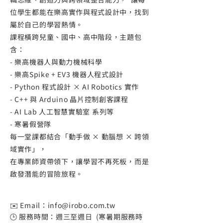
位學生都能在樂高實作與程式設計中，找到
屬於自己的學習熱情。
課程橫跨兒童、國中、高中階段，主題包
含：
- 樂高機器人與動力機械科學
- 樂高Spike + EV3 機器人程式設計
- Python 程式設計 × AI Robotics 實作
- C++ 與 Arduino 晶片控制創客課程
- AI Lab 人工智慧實驗室 系列等
- 寒暑假營隊
每一堂課都結合「動手做 × 動腦想 × 跨領
域實作」，
在專業師資帶領下，讓學習不再死板，而是
啟發潛能的冒險旅程。
✉️ Email：
info@irobo.com.tw
🕒 服務時間：週三至週日 (寒暑期服務時