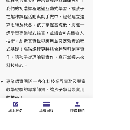
學程式最重要的是培養興趣與邏輯思維！
我們的初階課程透過互動式學習，讓孩子
在趣味課程活動與動手做中，輕鬆建立運
算思維及概念。孩子掌握基礎後，將進一
步學習專業程式語言，並結合AI與機器人
技術，創造真實世界應用並奠定紮實的程
式基礎！高階課程更將結合跨學科創客實
作，讓孩子從理論到實作，真正掌握未來
科技核心。
專業師資團隊 — 多年科技業界實務及豐富
教學經驗的專業師資，讓孩子學習最實用
的技術！
小班制教學 — 個別指導，確保孩子理解每
線上報名
繳費回報
聯絡我們
個概念，讓學習效果最大化！
獨創課程及實作 — 由光點創意程式教育團
隊精心研發設計創新的課程內容，結合跨