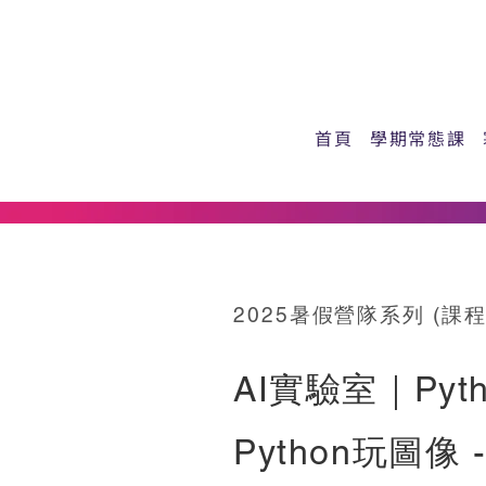
首頁
學期常態課
2025暑假營隊系列 (課
AI實驗室｜Py
Python玩圖像