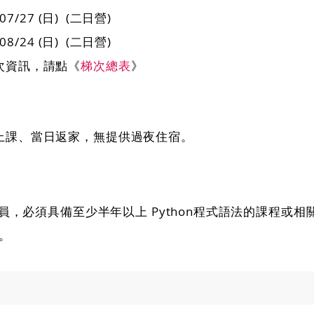
5/07/27 (日) (二日營)
5/08/24 (日) (二日營)
次資訊，請點《
梯次總表
》​
上課、當日返家，無提供過夜住宿。
員，必須具備至少半年以上 Python程式語法的課程或相關訓
法。