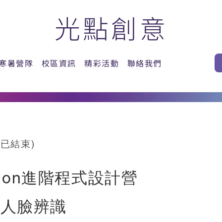
光點創意
寒暑營隊
校區資訊
精彩活動
聯絡我們
程已結束)
thon進階程式設計營
 -人臉辨識