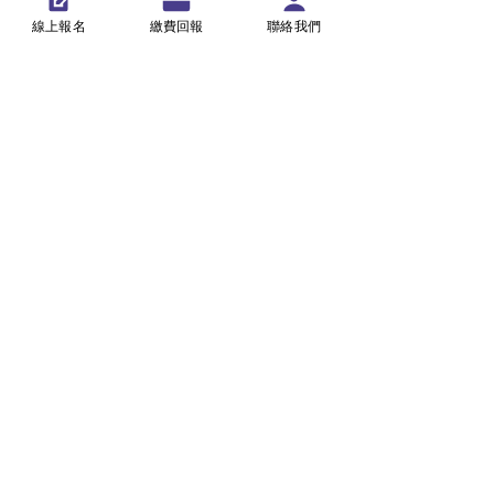
線上報名
繳費回報
聯絡我們
寒暑營隊
梯次總表 | 台北板橋
>
>
光點創意
兒童與青少年程式教育中心