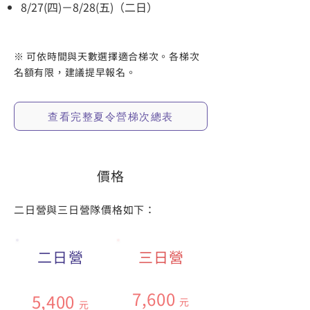
8/27(四)－8/28(五)（二日）
※ 可依時間與天數選擇適合梯次。各梯次
名額有限，建議提早報名。
查看完整夏令營梯次總表
價格
二日營與三日營隊價格如下：
二日營
三日營
​7,600
​5,400
元
元