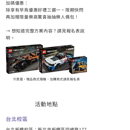
加碼優惠：
除享有早鳥優惠好禮三選一，限期快閃
再加贈限量樂高驚喜抽抽樂人偶包！
→ 想知道完整方案內容？請見報名表說
明。
示意圖，贈品款式隨機，加購款式請見報名表
活動地點
​台北校區
台北板橋校區：
新北市板橋區四維路177