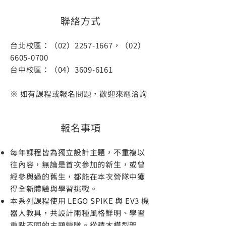
聯絡方式
台北校區：（02）2257-1667，（02）
6605-0700
台中校區：（04）3609-6161
​※ 如有課程或報名問題，歡迎來電洽詢
報名事項
每年課程皆為獨立設計主題，不重複以
往內容，無論是首次參加的新生，或曾
經參與過的舊生，都能在本次營隊中獲
得全新體驗與學習挑戰。
本系列課程使用 LEGO SPIKE 與 EV3 機
器人教具，共設計兩種風格鮮明、學習
重點不同的主題營隊。從積木模型架