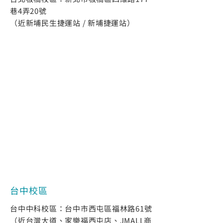
巷4弄20號
（
近新埔民生捷運站 / 新埔捷運站
）
​台中校區
台中中科校區：
台中市西屯區福林路61號
（
近台灣大道、家樂福西屯店、JMALL商