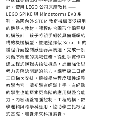
計，使用 LEGO 公司原廠教具 ——
LEGO SPIKE 與 Mindstorms EV3 系
列，為國內外 STEM 教育機構廣泛採用
的機器人教材。課程結合圖形化編程與
結構設計，孩子將親手組裝具備邏輯結
構的機械模型，並透過類似 Scratch 的
編程介面控制感應器與馬達，完成一系
列循序漸進的挑戰任務。從動手實作中
建立程式邏輯與語法概念，進而強化思
考力與解決問題的能力。課程採二日或
三日梯次安排，根據學生程度彈性調整
教學內容，讓初學者輕鬆上手，有經驗
的學生也能探索更高階的應用與整合能
力。內容涵蓋電腦控制、工程結構、數
學邏輯與跨學科應用，協助學生扎根程
式基礎，培養未來科技素養。