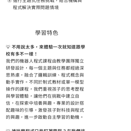
⑧ 進行主題式任務挑戰，結合機構與
程式解決實際問題情境
學習特色
​💡
不用說太多，來體驗一次就知道跟學
校有多不一樣！
我們的機器人程式課程由教學團隊獨立
研發設計，每一個主題與任務都經過深
思熟慮，融合了邏輯訓練、程式概念與
動手實作。不同於制式教材或單一模型
操作的課程，我們重視孩子的思考歷程
與學習體驗，讓他們在挑戰中建立自
信，在探索中培養興趣。專業的設計搭
配趣味的引導，激發孩子對科技與程式
的興趣，進一步啟動自主學習的動機。
💡
誰說學程式只能盯著電腦？在我們這