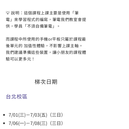
💡 說明：這個課程上課主要是使用「筆
電」來學習程式的編寫，筆電我們教室會提
供，學員「不須自備筆電」。
而課程中所使用的手機or平板只屬於課程最
後單元的 加值性體驗，不影響上課主軸。
我們建議準備這些裝置，讓小朋友的課程體
驗可以更多元！
梯次日期
​台北校區
7/01(三)－7/03(五)（三日）
7/06(一)－7/08(三)（三日）