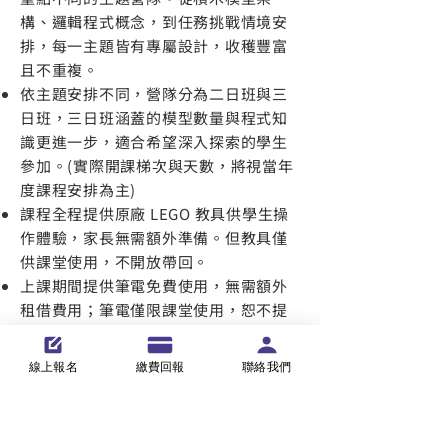
構、邏輯程式概念，到任務挑戰情境安
排，每一主題皆有專屬設計，收穫豐富
且不重複。
依主題安排不同，營隊分為二日班與三
日班，三日班涵蓋的模型數量與程式知
識更進一步，適合希望深入探索的學生
參加。(實際開課梯次與天數，將視當年
度課程安排為主)
課程全程提供原廠 LEGO 教具供學生操
作體驗，家長無需額外準備。但教具僅
供課堂使用，不開放帶回。
上課期間提供筆電免費使用，無需額外
租借費用；筆電僅限課堂使用，恕不提
供帶回。
線上報名
繳費回報
聯絡我們
報名流程