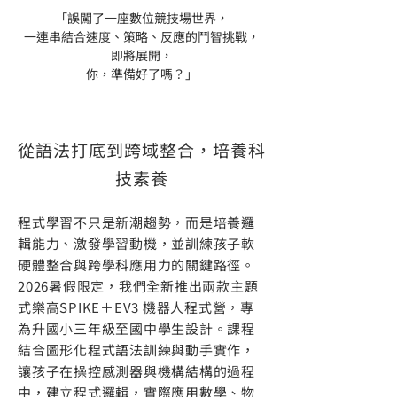
「誤闖了一座數位競技場世界，
一連串結合速度、策略、反應的鬥智挑戰，
即將展開，
你，準備好了嗎？
」
從語法打底到跨域整合，培養科
技素養
程式學習不只是新潮趨勢，而是培養邏
輯能力、激發學習動機，並訓練孩子軟
硬體整合與跨學科應用力的關鍵路徑。
2026暑假限定，我們全新推出兩款主題
式樂高SPIKE＋EV3 機器人程式營，專
為升國小三年級至國中學生設計。課程
結合圖形化程式語法訓練與動手實作，
讓孩子在操控感測器與機構結構的過程
中，建立程式邏輯，實際應用數學、物