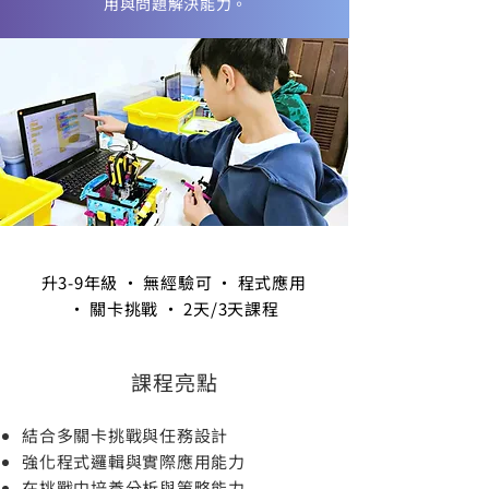
用與問題解決能力。
升3-9年級 ・ 無經驗可 ・ 程式應用
・ 關卡挑戰 ・ 2天/3天課程
課程亮點
結合多關卡挑戰與任務設計
強化程式邏輯與實際應用能力
在挑戰中培養分析與策略能力