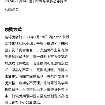
2024年1月14日
(日)得獎名單將公布於本
活動網頁。
領獎方式
請得獎者於2024
年
1月18日
(四)23:59前
以
參加帳號
私訊小編，告訴小編您的「FB帳
號」及「真實姓名」。光點獎得主
若有加
碼參加許願活動，請一併附上官方發送許
願成功信件截圖，若無提供恕無法指定款
式。贈品恕不寄送、更換
或折現。得獎人
未於規定時間內回覆私訊，將視同放棄得
獎資格，逾期恕不受理。
逾時即視為放棄
獲獎資格。
領獎時須由
本人
攜帶身分證正
本，於領獎期限內親自
至光點創意樂高機
器人創客中心領取
獎品。