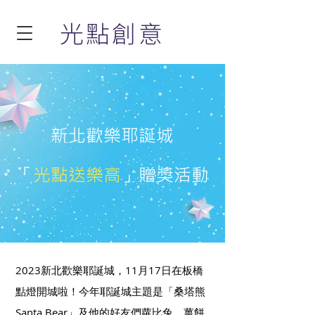
光點創意
新北歡樂耶誕城
「
光點送樂高
」贈獎活動
2023新北歡樂耶誕城，11月17日在板橋
點燈開城啦！今年耶誕城主題是「桑塔熊
Santa Bear」及他的好友們蘿比兔、薑餅