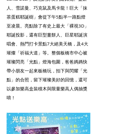
人、雪諾曼、巧克鼠及馬卡龍！巨大「抹
茶蛋糕耶誕樹」會從下午5點半一路點燈
至凌晨。亮點除了有史上最大「裸視3D」
耶誕投影，還有巨型薑餅人、巨星耶誕演
唱會、熱門打卡景點7大絕美天橋，及4大
璀燦「祈福大道」等。整個板橋市中心被
璀璨閃亮「光點」燈海包圍，爸爸媽媽快
帶小朋友一起來板橋玩，拍下與閃耀「光
點」的合照，留下璀璨美好的回憶，還可
以參加樂高盒裝積木與限量樂高人偶抽獎
唷！