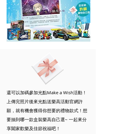
還可以加碼參加光點Make a Wish活動！
上傳完照片後來光點送樂高活動官網許
願，就有機會獲得你想要的禮物款式！想
要抽到哪一款盒裝樂高自己選~​
一起來分
享闔家歡樂及佳節祝福吧​！