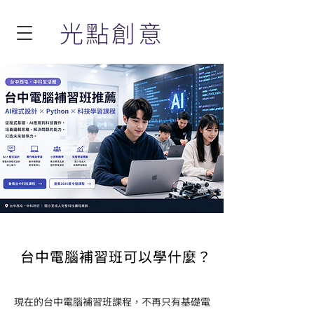
光點創意
台中西屯・中科生活圈
台中電腦補習班推薦
AI程式設計 × Python × 科技學習課程
許多家長與學生在尋找台中電腦補習班時，不再只重視文書或基礎電腦操作，也開始關注
AI、程式設計與未來科技能力。
光點創意提供國小至高中AI程式設計、Python、C++、Arduino與科技實作課程，透過分
齡與分級規劃，協助學生建立邏輯思維、科技素養與跨領域能力。
台中電腦補習班可以學什麼？
現在的台中電腦補習班課程，不再只有基礎電