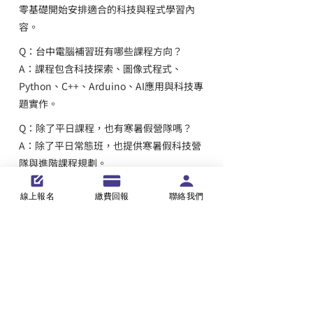
零基礎開始安排適合的科技與程式學習內
容。
Q：台中電腦補習班有哪些課程方向？
A：課程包含科技探索、圖像式程式、
Python、C++、Arduino、AI應用與科技專
題實作。
Q：除了平日課程，也有寒暑假營隊嗎？
A：除了平日常態班，也提供寒暑假科技營
隊與進階課程規劃。
Q：適合哪些年齡學生？
線上報名
繳費回報
聯絡我們
A：課程適合小一至高中學生，並依不同年
齡與程度安排適合的學習內容。
查看台中常態程式課程