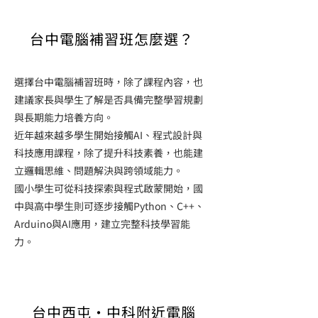
台中電腦補習班怎麼選？
選擇台中電腦補習班時，除了課程內容，也
建議家長與學生了解是否具備完整學習規劃
與長期能力培養方向。
近年越來越多學生開始接觸AI、程式設計與
科技應用課程，除了提升科技素養，也能建
立邏輯思維、問題解決與跨領域能力。
國小學生可從科技探索與程式啟蒙開始，國
中與高中學生則可逐步接觸Python、C++、
Arduino與AI應用，建立完整科技學習能
力。
台中西屯・中科附近電腦